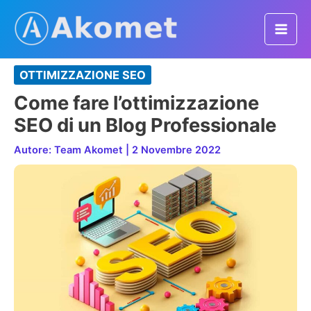
Vai
al
Mai
contenuto
Men
OTTIMIZZAZIONE SEO
Come fare l’ottimizzazione
SEO di un Blog Professionale
Autore:
Team Akomet
|
2 Novembre 2022