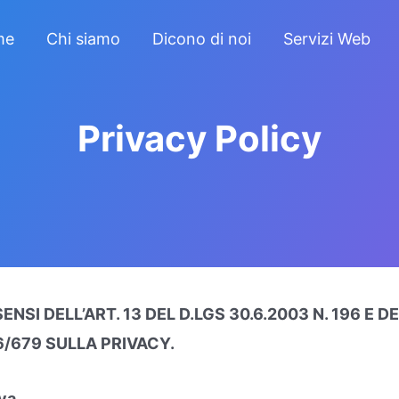
me
Chi siamo
Dicono di noi
Servizi Web
Privacy Policy
NSI DELL’ART. 13 DEL D.LGS 30.6.2003 N. 196 E D
/679 SULLA PRIVACY.
iva