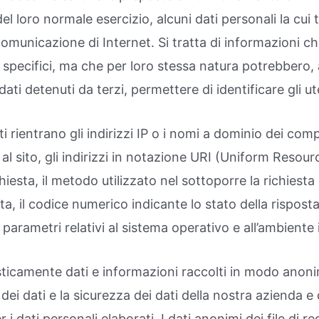
l loro normale esercizio, alcuni dati personali la cui 
i comunicazione di Internet. Si tratta di informazioni 
 specifici, ma che per loro stessa natura potrebbero,
dati detenuti da terzi, permettere di identificare gli ut
i rientrano gli indirizzi IP o i nomi a dominio dei compu
l sito, gli indirizzi in notazione URI (Uniform Resource
ichiesta, il metodo utilizzato nel sottoporre la richiest
sta, il codice numerico indicante lo stato della rispos
ri parametri relativi al sistema operativo e all’ambiente
sticamente dati e informazioni raccolti in modo anoni
i dati e la sicurezza dei dati della nostra azienda e d
 i dati personali elaborati. I dati anonimi dei file di re