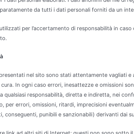
ratamente da tutti i dati personali forniti da un inte
tilizzati per l’accertamento di responsabilità in caso d
to.
tà
 presentati nel sito sono stati attentamente vagliati e 
cura. In ogni caso errori, inesattezze e omissioni sono
alsiasi responsabilità, diretta e indiretta, nei confro
o, per errori, omissioni, ritardi, imprecisioni eventual
tti, conseguenti, punibili e sanzionabili) derivanti dai 
 link ad altri siti di Internet; questi non sono sotto 