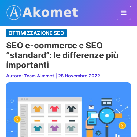
Vai
al
Mai
contenuto
Men
OTTIMIZZAZIONE SEO
SEO e-commerce e SEO
“standard”: le differenze più
importanti
Autore:
Team Akomet
|
28 Novembre 2022