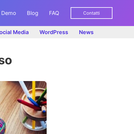
Demo
Blog
FAQ
Contatti
ocial Media
WordPress
News
so