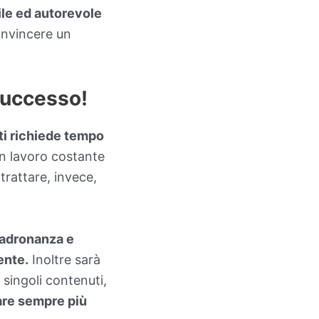
ile ed autorevole
onvincere un
 successo!
tti richiede tempo
un lavoro costante
trattare, invece,
 padronanza e
ente.
Inoltre sarà
i singoli contenuti,
are sempre più