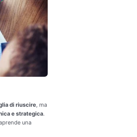
lia di riuscire
, ma
nica e strategica
.
raprende una