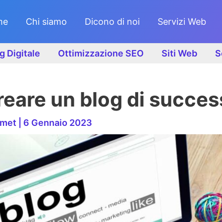
me
Chi siamo
Dicono di noi
Servizi Web
g Digitale
Ottimizzazione SEO
Siti Web
S
eare un blog di succes
omet
|
6 Gennaio 2023