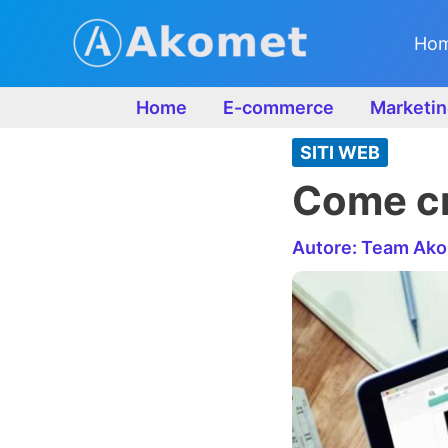
Vai
al
Ho
contenuto
Home
E-commerce
Marketin
SITI WEB
Come cr
Autore:
Team Ak