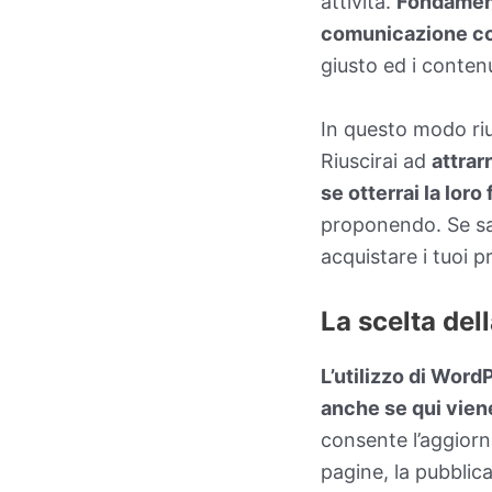
attività.
Fondament
comunicazione con
giusto ed i contenu
In questo modo riu
Riuscirai ad
attrar
se otterrai la loro
proponendo. Se sa
acquistare i tuoi pr
La scelta del
L’utilizzo di Wor
anche se qui vien
consente l’aggiorna
pagine, la pubblic