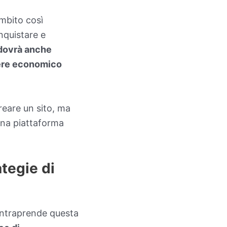
ambito così
onquistare e
 dovrà anche
ttere economico
reare un sito, ma
 una piattaforma
ategie di
i intraprende questa