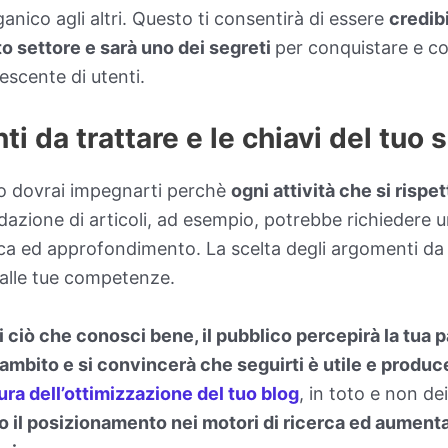
anico agli altri. Questo ti consentirà di essere
credib
o settore e sarà uno dei segreti
per conquistare e c
scente di utenti.
ti da trattare e le chiavi del tuo
o dovrai impegnarti perchè
ogni attività che si rispe
edazione di articoli, ad esempio, potrebbe richiedere 
rca ed approfondimento. La scelta degli argomenti da 
alle tue competenze.
di ciò che conosci bene, il pubblico percepirà la tua
’ambito e si convincerà che seguirti è utile e produc
ura dell’ottimizzazione del tuo blog
, in toto e non de
o il posizionamento nei motori di ricerca ed aument