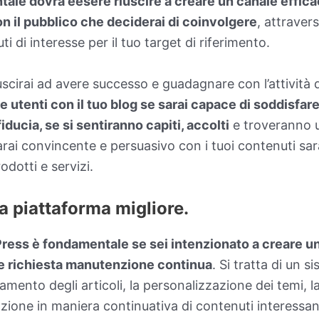
ale dovrà eesere riuscire a creare un canale effica
 il pubblico che deciderai di coinvolgere
, attravers
ti di interesse per il tuo target di riferimento.
scirai ad avere successo e guadagnare con l’attività d
re utenti con il tuo blog se sarai capace di soddisfare
 fiducia, se si sentiranno capiti, accolti
e troveranno ut
rai convincente e persuasivo con i tuoi contenuti sa
odotti e servizi.
la piattaforma migliore.
dPress è fondamentale se sei intenzionato a creare u
e richiesta manutenzione continua
. Si tratta di un 
mento degli articoli, la personalizzazione dei temi, l
azione in maniera continuativa di contenuti interessan