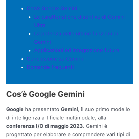
Cos’è Google Gemini
Le caratteristiche distintive di Gemini
Ultra
La potenza delle ultime funzioni di
Gemini
Applicazioni ed integrazione future
Conclusione su Gemini
Domande frequenti
Cos’è Google Gemini
Google
ha presentato
Gemini
, il suo primo modello
di intelligenza artificiale multimodale, alla
conferenza I/O di maggio 2023
. Gemini è
progettato per elaborare e comprendere vari tipi di