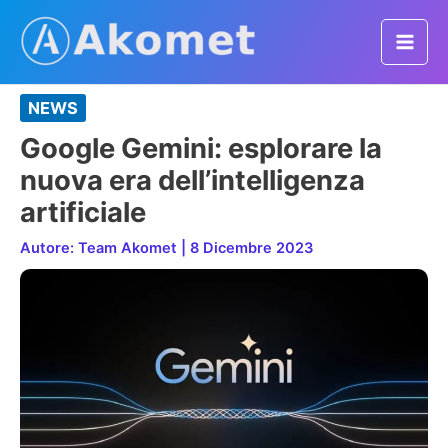
Vai
al
Mai
contenuto
Men
NEWS
Google Gemini: esplorare la
nuova era dell’intelligenza
artificiale
Autore:
Team Akomet
|
8 Dicembre 2023